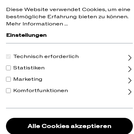
nhalt springen
Diese Website verwendet Cookies, um eine
bestmögliche Erfahrung bieten zu können.
Mehr Informationen ...
Ich bin bereits Kunde
Einstellungen
Einloggen mit E-Mail-Adresse und
Passwort
Technisch erforderlich
Ihre E-Mail-Adresse
Statistiken
Marketing
Komfortfunktionen
Ihr Passwort
Ich habe mein Passwort vergessen.
Alle Cookies akzeptieren